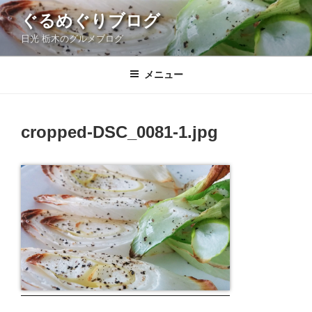
コ
ぐるめぐりブログ
ン
日光 栃木のグルメブログ
テ
ン
ツ
メニュー
へ
ス
キ
cropped-DSC_0081-1.jpg
ッ
プ