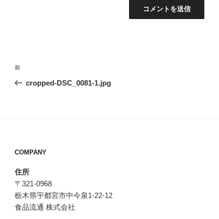
投
前
前
稿
の
cropped-DSC_0081-1.jpg
ナ
投
ビ
稿
ゲ
ー
シ
COMPANY
ョ
ン
住所
〒321-0968
栃木県宇都宮市中今泉1‐22‐12
食品流通 株式会社