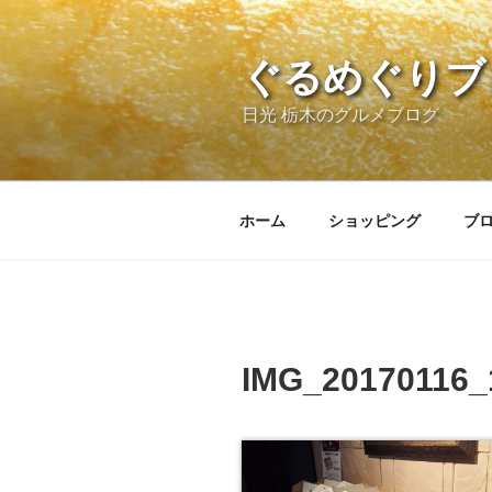
コ
ン
テ
ぐるめぐりブ
ン
日光 栃木のグルメブログ
ツ
へ
ス
キ
ホーム
ショッピング
ブ
ッ
プ
IMG_20170116_